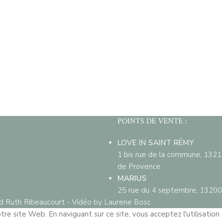
POINTS DE VENTE :
LOVE IN SAINT RÉMY
1 bis rue de la commune, 132
de Provence
MARIUS
25 rue du 4 septembre, 13200
d Ruth Ribeaucourt - Vidéo by Laurene Bosc
re site Web. En naviguant sur ce site, vous acceptez l'utilisation