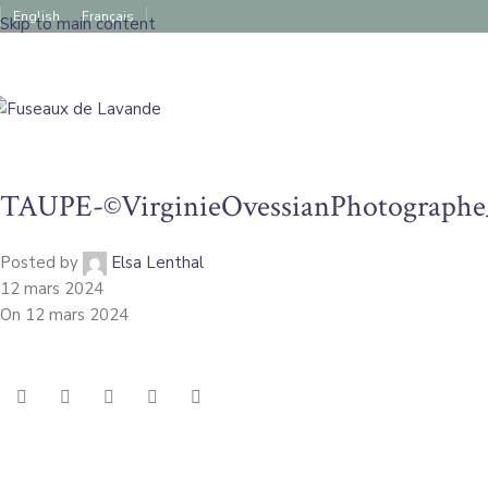
English
Français
Skip to main content
TAUPE-©VirginieOvessianPhotograph
Posted by
Elsa Lenthal
12 mars 2024
On 12 mars 2024