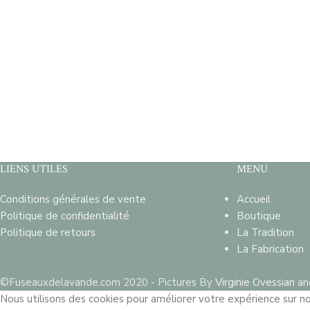
LIENS UTILES
MENU
Conditions générales de vente
Accueil
Politique de confidentialité
Boutique
Politique de retours
La Tradition
La Fabrication
©Fuseauxdelavande.com 2020 - Pictures By
Virginie Ovessian
an
Nous utilisons des cookies pour améliorer votre expérience sur not