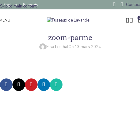
Contact
English
Français
Skip to main content
MENU
zoom-parme
Elsa Lenthal
On 13 mars 2024