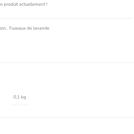
e produit actuellement !
oton
,
Fuseaux de lavande
0,1 kg