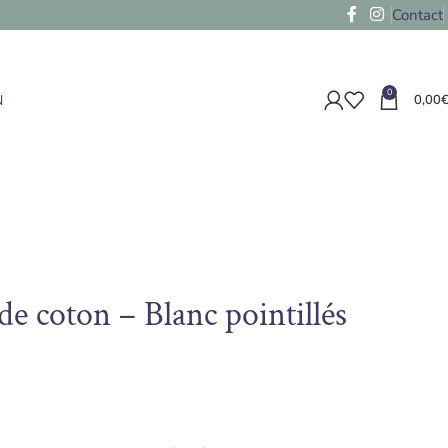
Contact
0
N
0,00
de coton – Blanc pointillés