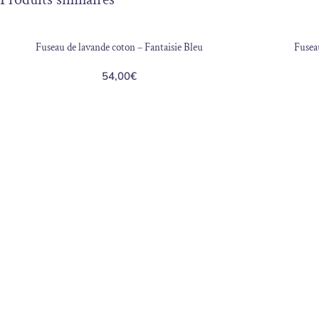
RUPTURE DE STOCK
Fuseau de lavande coton – Fantaisie Bleu
Fuseau
54,00
€