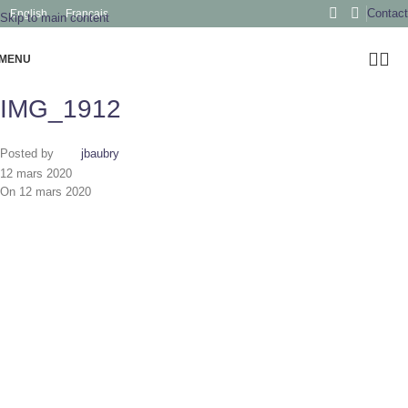
Contact
English
Français
Skip to main content
MENU
IMG_1912
Posted by
jbaubry
12 mars 2020
On 12 mars 2020